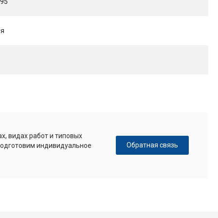
695
ия
х, видах работ и типовых
Обратная связь
 подготовим индивидуальное