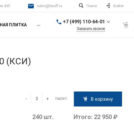
ие 435
sales@bauff.ru
Поиск
Войти
+7 (499) 110-64-01
...
НАЯ ПЛИТКА
Заказать звонок
+7 (499) 110-64-01
г. Москва, 2-й Донской
проезд, д. 4, стр. 1, этаж
4, помещение 435
0 (КСИ)
работаем ежедневно с
9:00 до 21:00
sales@bauff.ru
+7 (499) 110-64-01
г. 140400, Коломна, ул.
Уманская, дом 3Д, этаж
палет.
-
+
В корзину
3, офис 336, Арт-
Квартал «Патефонка»
работаем ежедневно, с
9:00 до 17:00
240
шт.
Итого:
22 950 ₽
sales@bauff.ru