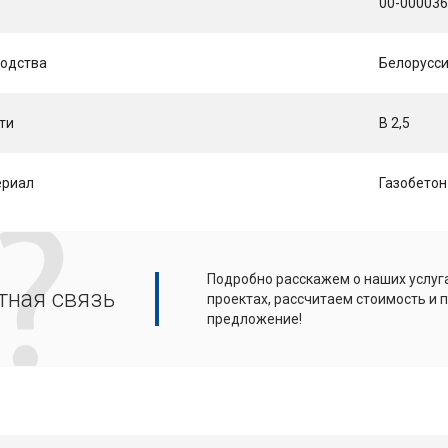
00-00003
водства
Белорусс
ти
B 2,5
ериал
Газобетон
Подробно расскажем о наших услуга
тная связь
проектах, рассчитаем стоимость и
предложение!