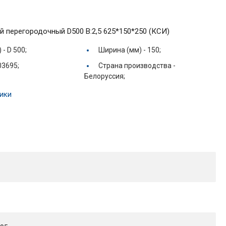
й перегородочный D500 В:2,5 625*150*250 (КСИ)
) -
D 500;
Ширина (мм) -
150;
03695;
Страна производства -
Белоруссия;
ики