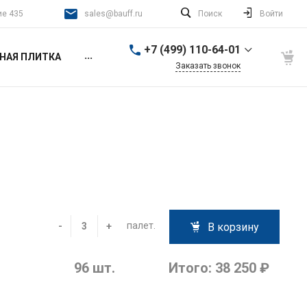
ие 435
sales@bauff.ru
Поиск
Войти
+7 (499) 110-64-01
...
НАЯ ПЛИТКА
Заказать звонок
+7 (499) 110-64-01
г. Москва, 2-й Донской
проезд, д. 4, стр. 1, этаж
4, помещение 435
работаем ежедневно с
9:00 до 21:00
sales@bauff.ru
+7 (499) 110-64-01
г. 140400, Коломна, ул.
Уманская, дом 3Д, этаж
палет.
-
+
В корзину
3, офис 336, Арт-
Квартал «Патефонка»
работаем ежедневно, с
9:00 до 17:00
96
шт.
Итого:
38 250 ₽
sales@bauff.ru