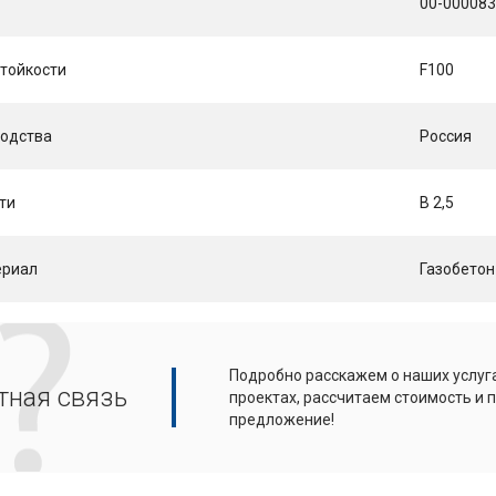
00-00008
тойкости
F100
водства
Россия
ти
B 2,5
ериал
Газобетон
Подробно расскажем о наших услуга
тная связь
проектах, рассчитаем стоимость и
предложение!