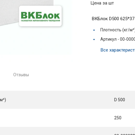
Цена за шт
ВКБлок D500 625*37
Плотность (кг/м³
Артикул -
00-000
Все характерист
Отзывы
м³)
D 500
250