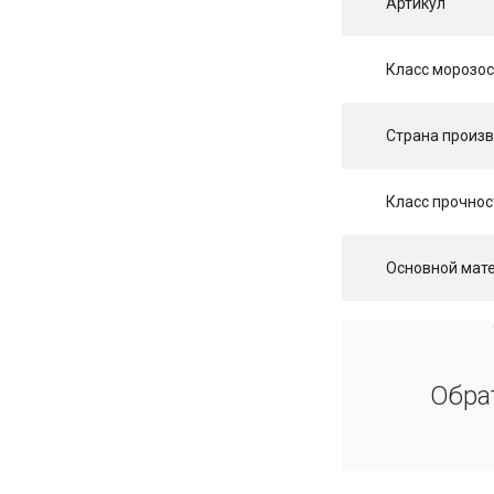
Артикул
Класс морозос
Страна произ
Класс прочнос
Основной мат
Обра