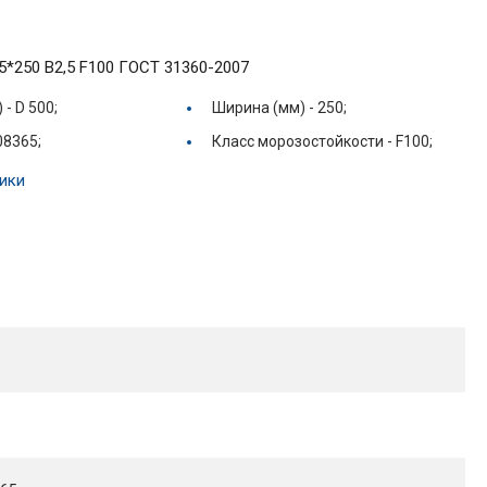
5*250 B2,5 F100 ГОСТ 31360-2007
) -
D 500;
Ширина (мм) -
250;
08365;
Класс морозостойкости -
F100;
ики