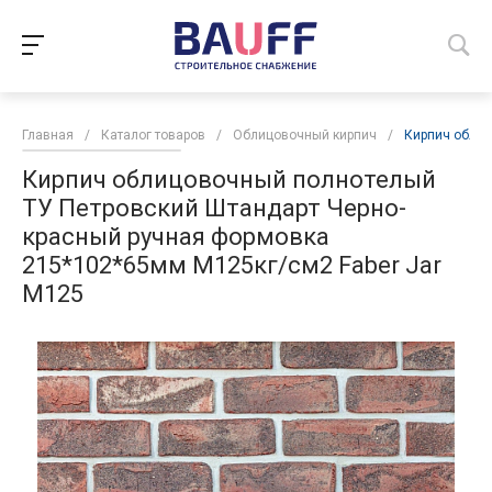
Главная
/
Каталог товаров
/
Облицовочный кирпич
/
Кирпич облиц
Кирпич облицовочный полнотелый
ТУ Петровский Штандарт Черно-
красный ручная формовка
215*102*65мм М125кг/см2 Faber Jar
М125