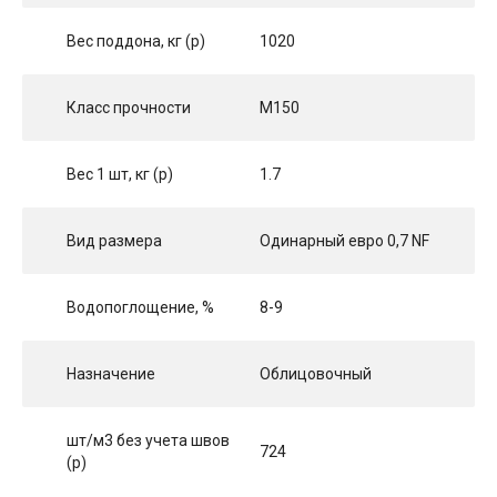
Вес поддона, кг (p)
1020
Класс прочности
М150
Вес 1 шт, кг (p)
1.7
Вид размера
Одинарный eвро 0,7 NF
Водопоглощение, %
8-9
Назначение
Облицовочный
шт/м3 без учета швов
724
(p)