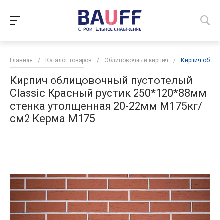
Главная
/
Каталог товаров
/
Облицовочный кирпич
/
Кирпич облиц
Кирпич облицовочный пустотелый
Classic Красный рустик 250*120*88мм
стенка утолщенная 20-22мм М175кг/
см2 Керма М175