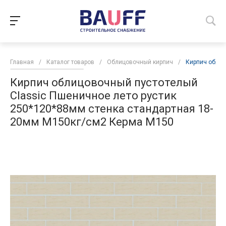
Главная
/
Каталог товаров
/
Облицовочный кирпич
/
Кирпич облиц
Кирпич облицовочный пустотелый
Classic Пшеничное лето рустик
250*120*88мм стенка стандартная 18-
20мм М150кг/см2 Керма М150