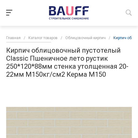
Главная
/
Каталог товаров
/
Облицовочный кирпич
/
Кирпич облиц
Кирпич облицовочный пустотелый
Classic Пшеничное лето рустик
250*120*88мм стенка утолщенная 20-
22мм М150кг/см2 Керма М150