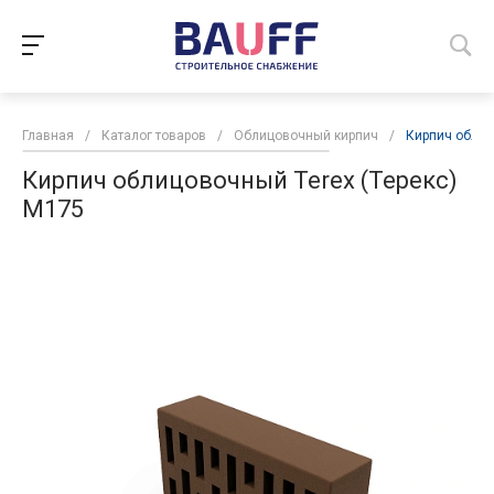
Главная
/
Каталог товаров
/
Облицовочный кирпич
/
Кирпич облиц
Кирпич облицовочный Terex (Терекс)
М175