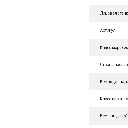
Лицевая стен
Артикул
Класс морозос
Страна произ
Вес поддона, к
Класс прочнос
Вес 1 шт, кг (p)