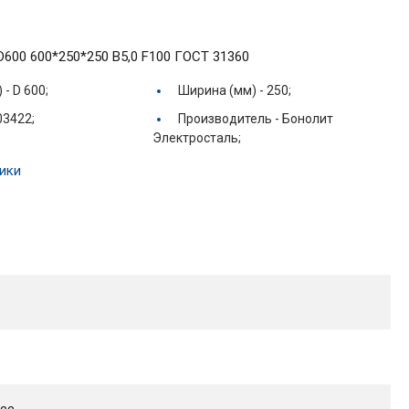
t D600 600*250*250 В5,0 F100 ГОСТ 31360
) -
D 600;
Ширина (мм) -
250;
03422;
Производитель -
Бонолит
Электросталь;
ики