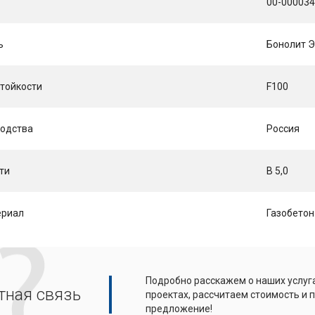
00-00003
ь
Бонолит Э
тойкости
F100
водства
Россия
ти
B 5,0
ериал
Газобетон
Подробно расскажем о наших услуга
тная связь
проектах, рассчитаем стоимость и
предложение!