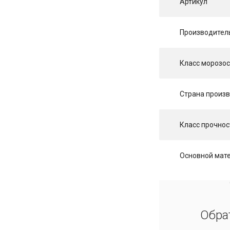
Артикул
Производител
Класс морозос
Страна произ
Класс прочнос
Основной мат
Обра