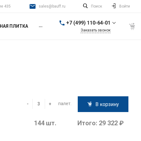
ие 435
sales@bauff.ru
Поиск
Войти
+7 (499) 110-64-01
...
НАЯ ПЛИТКА
Заказать звонок
+7 (499) 110-64-01
г. Москва, 2-й Донской
проезд, д. 4, стр. 1, этаж
4, помещение 435
работаем ежедневно с
9:00 до 21:00
sales@bauff.ru
+7 (499) 110-64-01
г. 140400, Коломна, ул.
Уманская, дом 3Д, этаж
палет.
-
+
В корзину
3, офис 336, Арт-
Квартал «Патефонка»
работаем ежедневно, с
9:00 до 17:00
144
шт.
Итого:
29 322 ₽
sales@bauff.ru