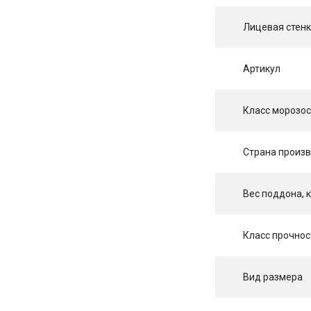
Лицевая стен
Артикул
Класс морозос
Страна произ
Вес поддона, к
Класс прочнос
Вид размера