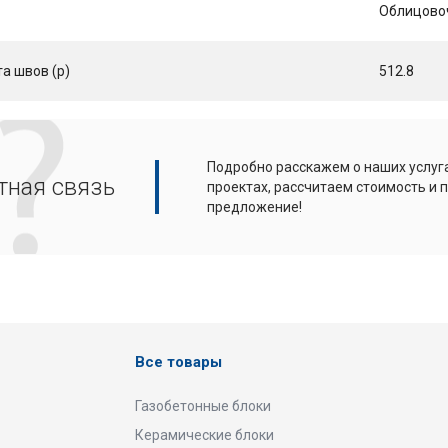
Облицово
а швов (p)
512.8
Подробно расскажем о наших услуга
тная связь
проектах, рассчитаем стоимость и
предложение!
Все товары
Газобетонные блоки
Керамические блоки