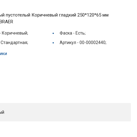
й пустотелый Коричневый гладкий 250*120*65 мм
 BRAER
-
Коричневый;
Фаска -
Есть;
-
Стандартная;
Артикул -
00-00002440;
ики
ый