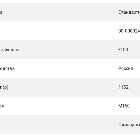
ка
Стандарт
00-00002
тойкости
F100
водства
Россия
г (p)
1152
ти
М150
Одинарный