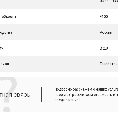
00-00003
тойкости
F100
водства
Россия
ти
B 2,0
ериал
Газобетон
Подробно расскажем о наших услуга
тная связь
проектах, рассчитаем стоимость и
предложение!