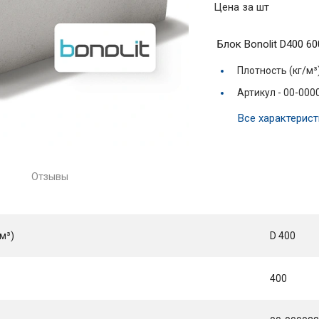
Цена за шт
Блок Bonolit D400 6
Плотность (кг/м³
Артикул -
00-000
Все характерист
Отзывы
м³)
D 400
400