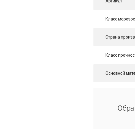
Артикул
Класс морозос
Страна произ
Класс прочнос
Основной мат
Обра