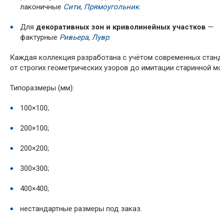
лаконичные
Сити
,
Прямоугольник
.
Для
декоративных зон и криволинейных участков
—
фактурные
Ривьера
,
Лувр
.
Каждая коллекция разработана с учётом современных станд
от строгих геометрических узоров до имитации старинной м
Типоразмеры (мм):
100×100;
200×100;
200×200;
300×300;
400×400;
нестандартные размеры под заказ.