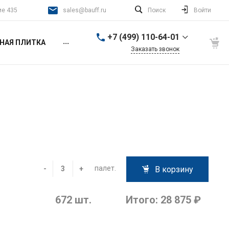
ие 435
sales@bauff.ru
Поиск
Войти
+7 (499) 110-64-01
...
НАЯ ПЛИТКА
Заказать звонок
+7 (499) 110-64-01
г. Москва, 2-й Донской
проезд, д. 4, стр. 1, этаж
4, помещение 435
работаем ежедневно с
9:00 до 21:00
sales@bauff.ru
+7 (499) 110-64-01
г. 140400, Коломна, ул.
Уманская, дом 3Д, этаж
палет.
-
+
В корзину
3, офис 336, Арт-
Квартал «Патефонка»
работаем ежедневно, с
9:00 до 17:00
672
шт.
Итого:
28 875 ₽
sales@bauff.ru