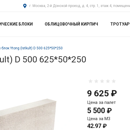
г. Москва, 2-й Донской проезд, д. 4, стр. 1, этаж 4, помещен
ИЧЕСКИЕ БЛОКИ
ОБЛИЦОВОЧНЫЙ КИРПИЧ
ТРОТУАР
блок Ytong (Istkult) D 500 625*50*250
ult) D 500 625*50*250
9 625 ₽
Цена за палет
5 500 ₽
Цена за М3
42.97 ₽