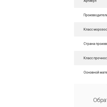
Артикул
Производител
Класс морозос
Страна произ
Класс прочнос
Основной мат
Обра