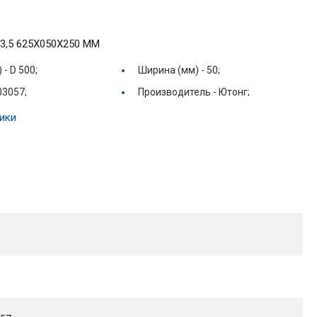
B3,5 625X050Х250 ММ
) -
D 500;
Ширина (мм) -
50;
03057;
Производитель -
Ютонг;
ики