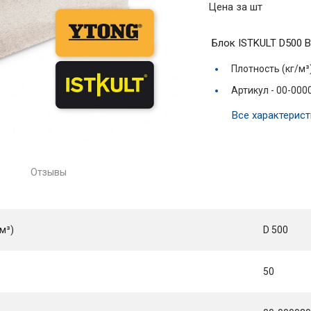
Цена за шт
Блок ISTKULT D500 
Плотность (кг/м³
Артикул -
00-000
Все характерист
Отзывы
м³)
D 500
50