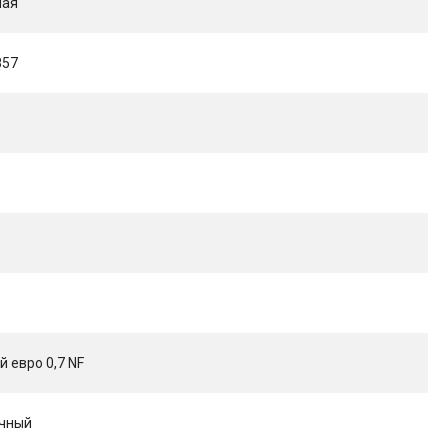
ная
857
 eвро 0,7 NF
чный