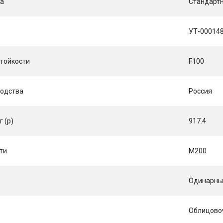
ка
Стандарт
УТ-00014
тойкости
F100
водства
Россия
г (p)
917.4
ти
М200
Одинарный
Облицово