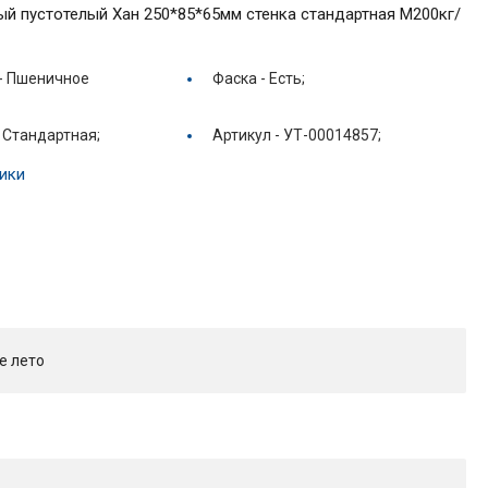
й пустотелый Хан 250*85*65мм стенка стандартная М200кг/
-
Пшеничное
Фаска -
Есть;
-
Стандартная;
Артикул -
УТ-00014857;
ики
е лето