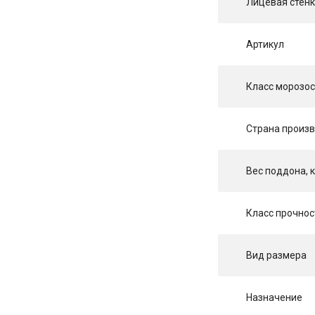
Лицевая стен
Артикул
Класс морозос
Страна произ
Вес поддона, к
Класс прочнос
Вид размера
Назначение