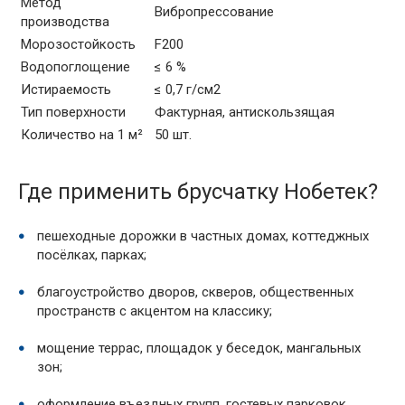
Метод
Вибропрессование
производства
Морозостойкость
F200
Водопоглощение
≤ 6 %
Истираемость
≤ 0,7 г/см2
Тип поверхности
Фактурная, антискользящая
Количество на 1 м²
50 шт.
Где применить брусчатку Нобетек?
пешеходные дорожки в частных домах, коттеджных
посёлках, парках;
благоустройство дворов, скверов, общественных
пространств с акцентом на классику;
мощение террас, площадок у беседок, мангальных
зон;
оформление въездных групп, гостевых парковок,